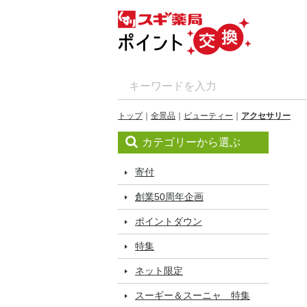
トップ
全景品
ビューティー
アクセサリー
カテゴリーから選ぶ
寄付
創業50周年企画
ポイントダウン
特集
ネット限定
スーギー＆スーニャ 特集