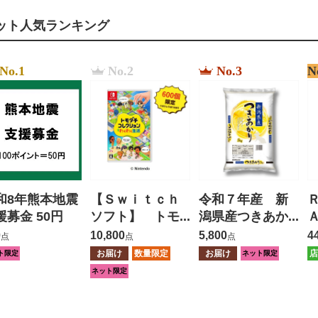
ット人気ランキング
No.1
No.2
No.3
N
和8年熊本地震
【Ｓｗｉｔｃｈ
令和７年産 新
援募金 50円
ソフト】 トモ
潟県産つきあか
ダチコレクショ
り ５ｋｇ
0
10,800
5,800
4
点
点
点
ン わくわく生
お届け
数量限定
お届け
店
ト限定
ネット限定
活
ネット限定