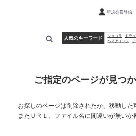
新規会員登録
ショコラ
ドライ
人気のキーワード
ヘアアイロン
ア
ホットプレート
ティファール
レ
ご指定のページが見つ
お探しのページは削除されたか、移動した
またＵＲＬ、ファイル名に間違いが無いか