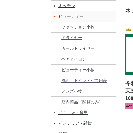
キッチン
ネ
ビューティー
ファッション小物
ドライヤー
カールドライヤー
ヘアアイロン
ビューティー小物
洗面・トイレ・バス用品
令
支
メンズ小物
10
店内商品（閲覧のみ）
ネッ
おもちゃ・育児
インテリア・雑貨