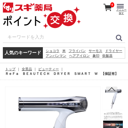
0
メニュー
探す
ショコラ
米
フライパン
サーモス
ドライヤー
人気のキーワード
アンパンマン
ヘアアイロン
象印
炊飯器
アイロン
体重計
ボトル
ホットプレート
体温計
シェーバー
鍋
時計
ティファール
トップ
全景品
ビューティー
掃除機
リファ
ＲｅＦａ ＢＥＡＵＴＥＣＨ ＤＲＹＥＲ ＳＭＡＲＴ Ｗ 【保証有】