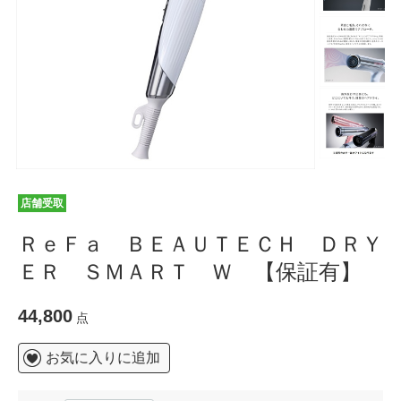
店舗受取
ＲｅＦａ ＢＥＡＵＴＥＣＨ ＤＲＹ
ＥＲ ＳＭＡＲＴ Ｗ 【保証有】
44,800
点
お気に入りに追加