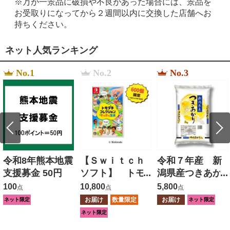
※万が一景品に破損や不良があった場合には、景品を
お受取りになってから２週間以内に交換した店舗へお
持ちください。
ネット人気ランキング
No.1
No.2
No.3
令和8年熊本地震
【Ｓｗｉｔｃｈ
令和７年産 新
支援募金 50円
ソフト】 トモ
潟県産つきあか
ダチコレクショ
り ５ｋｇ
100
10,800
5,800
点
点
点
ン わくわく生
お届け
数量限定
お届け
ネット限定
ネット限定
活
ネット限定