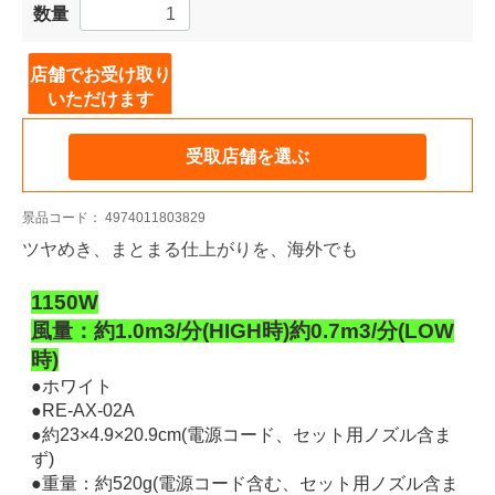
数量
店舗でお受け取り
いただけます
受取店舗を選ぶ
景品コード：
4974011803829
ツヤめき、まとまる仕上がりを、海外でも
1150W
風量：約1.0m3/分(HIGH時)約0.7m3/分(LOW
時)
●ホワイト
●RE-AX-02A
●約23×4.9×20.9cm(電源コード、セット用ノズル含ま
ず)
●重量：約520g(電源コード含む、セット用ノズル含ま