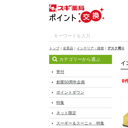
トップ
全景品
インテリア・雑貨
デスク周り
カテゴリーから選ぶ
イ
寄付
8
創業50周年企画
ポイントダウン
特集
ネット限定
スーギー＆スーニャ 特集