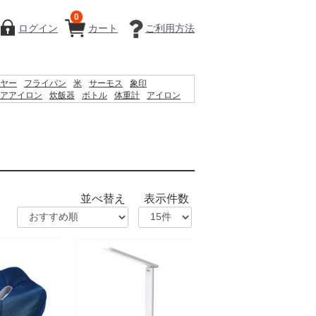
0
ログイン
カート
ご利用方法
ヤー
フライパン
米
サーモス
象印
アアイロン
炊飯器
ボトル
体重計
アイロン
シェーバー
ケトル
ティファール
掃除機
並べ替え
表示件数