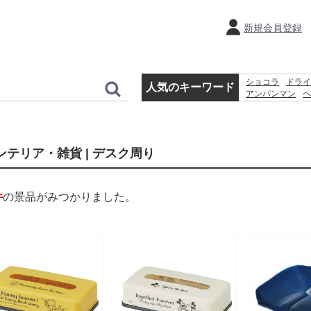
新規会員登録
ショコラ
ドライ
人気のキーワード
アンパンマン
ヘ
ホットプレート
体温計
時計
鍋
ンテリア・雑貨 | デスク周り
件
の景品がみつかりました。