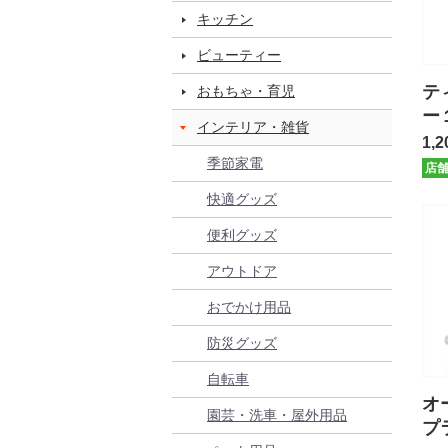
キッチン
ビューティー
テ
おもちゃ・育児
ー
インテリア・雑貨
さ
1,2
季節家電
店
快適グッズ
便利グッズ
アウトドア
おでかけ用品
防災グッズ
自転車
オ
園芸・洗車・屋外用品
プ