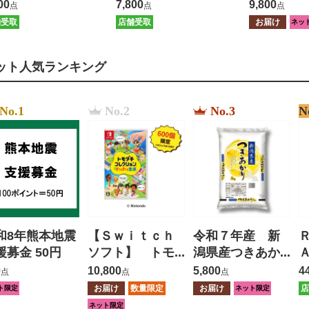
】
ダー 【保証有】
ュレッダ
00
7,800
9,800
点
点
点
カット 
舗受取
店舗受取
お届け
ネッ
ット人気ランキング
No.1
No.2
No.3
N
和8年熊本地震
【Ｓｗｉｔｃｈ
令和７年産 新
援募金 50円
ソフト】 トモ
潟県産つきあか
ダチコレクショ
り ５ｋｇ
0
10,800
5,800
4
点
点
点
ン わくわく生
お届け
数量限定
お届け
店
ト限定
ネット限定
活
ネット限定