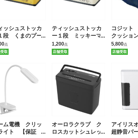
ィッシュストッカ
ティッシュストッカ
コジット
１段 くまのプー
ー１段 ミッキーマ
クッショ
ん
ウス
ー
00
1,200
5,800
点
点
点
舗受取
店舗受取
店舗受取
ーム電機 クリッ
オーロラクラブ ク
アイリス
ライト 【保証
ロスカットシュレッ
超静音パ