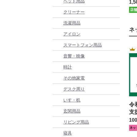
有
ペット用品
1,5
店
クリーナー
洗濯用品
ネ
アイロン
スマートフォン用品
音響・映像
時計
その他家電
デスク周り
いす・机
令
玄関用品
支
10
リビング用品
ネッ
寝具