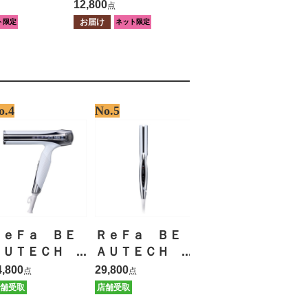
ー クロス
ュレッダー マイク
12,800
点
【保証有】
ロクロスカット
お届け
ト限定
ネット限定
【保証有】
o.4
No.5
ＲｅＦａ ＢＥ
ＲｅＦａ ＢＥ
ＡＵＴＥＣＨ
ＡＵＴＥＣＨ
ＤＲＹＥＲ Ｓ
ＳＴＲＡＩＧＨ
4,800
29,800
点
点
ＭＡＲＴ Ｗ
Ｔ ＩＲＯＮ
舗受取
店舗受取
【保証有】
【保証有】