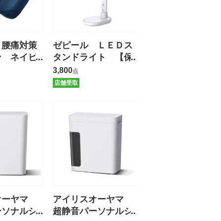
 腰痛対策
ゼピール ＬＥＤス
ン ネイビ
タンドライト 【保
証有】
3,800
点
店舗受取
オーヤマ
アイリスオーヤマ
ーソナルシ
超静音パーソナルシ