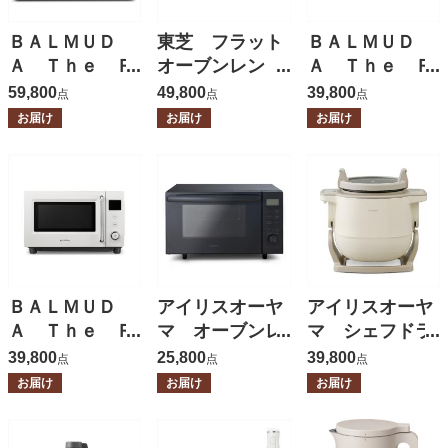
ＢＡＬＭＵＤ
東芝 フラット
ＢＡＬＭＵＤ
Ａ Ｔｈｅ Ｒ
オーブンレン
Ａ Ｔｈｅ Ｒ
ａｎｇｅ 【保
ジ １８Ｌ
ａｎｇｅ Ｓ
59,800
49,800
39,800
点
点
点
証有】
【保証有】
【保証有】
お届け
お届け
お届け
ＢＡＬＭＵＤ
アイリスオーヤ
アイリスオーヤ
Ａ Ｔｈｅ Ｒ
マ オーブンレ
マ シェフドラ
ａｎｇｅ Ｓ
ンジ １８Ｌ
ム 【保証有】
39,800
25,800
39,800
点
点
点
【保証有】
【保証有】
お届け
お届け
お届け