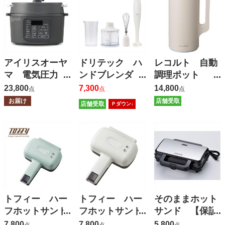
アイリスオーヤ
ドリテック ハ
レコルト 自動
マ 電気圧力
ンドブレンダ
調理ポット
鍋 ３．０Ｌ
ー デリスティ
【保証有】
23,800
7,300
14,800
点
点
点
【保証有】
ック 【保証
お届け
店舗受取
店舗受取
Ｐダウン↓
有】
トフィー ハー
トフィー ハー
そのままホット
フホットサンド
フホットサンド
サンド 【保証
メーカー 【保
メーカー 【保
有】
7,800
7,800
5,800