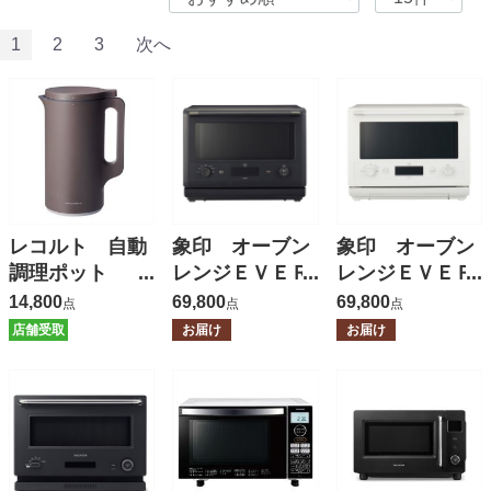
1
2
3
次へ
レコルト 自動
象印 オーブン
象印 オーブン
調理ポット
レンジＥＶＥＲ
レンジＥＶＥＲ
【保証有】
ＩＮＯ ２６
ＩＮＯ ２６
14,800
69,800
69,800
点
点
点
Ｌ 【保証有】
Ｌ 【保証有】
店舗受取
お届け
お届け