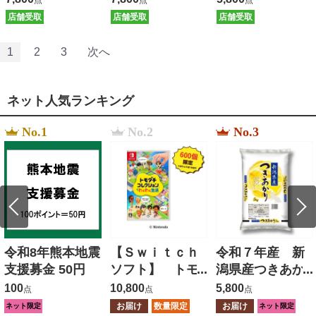
点
点
点
証有】
証有】
店舗受取
店舗受取
店舗受取
1
2
3
次へ
ネット人気ランキング
No.1
No.2
No.3
令和8年熊本地震
【Ｓｗｉｔｃｈ
令和７年産 新
支援募金 50円
ソフト】 トモ
潟県産つきあか
ダチコレクショ
り ５ｋｇ
100
10,800
5,800
点
点
点
ン わくわく生
お届け
数量限定
お届け
ネット限定
ネット限定