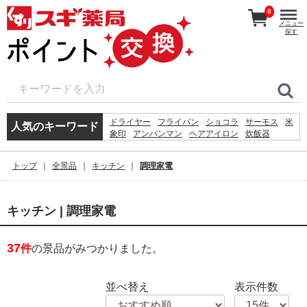
0
メニュー
探す
ドライヤー
フライパン
ショコラ
サーモス
米
人気のキーワード
象印
アンパンマン
ヘアアイロン
炊飯器
ボトル
体重計
アイロン
ホットプレート
シェーバー
ケトル
掃除機
鍋
ティファール
トップ
全景品
キッチン
調理家電
体温計
時計
キッチン | 調理家電
37
件
の景品がみつかりました。
並べ替え
表示件数