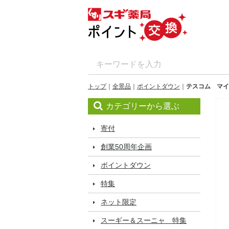
トップ
全景品
ポイントダウン
テスコム マイ
カテゴリーから選ぶ
寄付
創業50周年企画
ポイントダウン
特集
ネット限定
スーギー＆スーニャ 特集