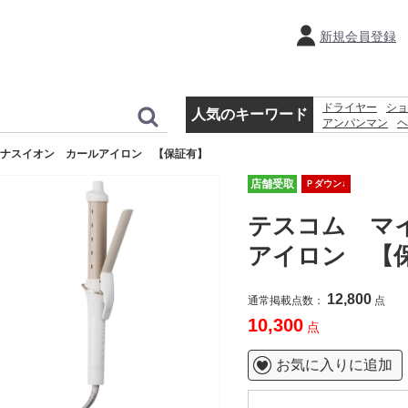
新規会員登録
ドライヤー
ショ
人気のキーワード
アンパンマン
ヘ
ホットプレート
ナスイオン カールアイロン 【保証有】
体温計
時計
店舗受取
Ｐダウン↓
テスコム マ
アイロン 【
12,800
通常掲載点数：
点
10,300
点
お気に入りに追加