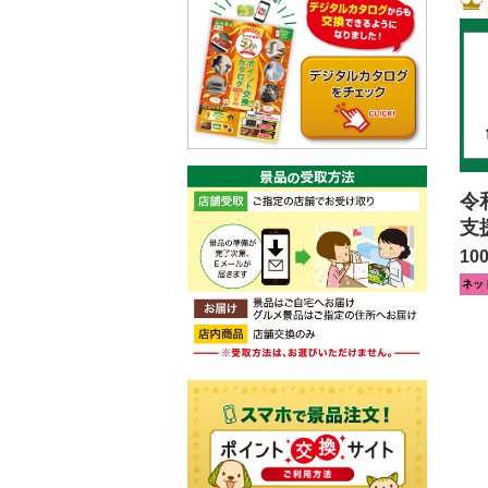
令
支
10
ネッ