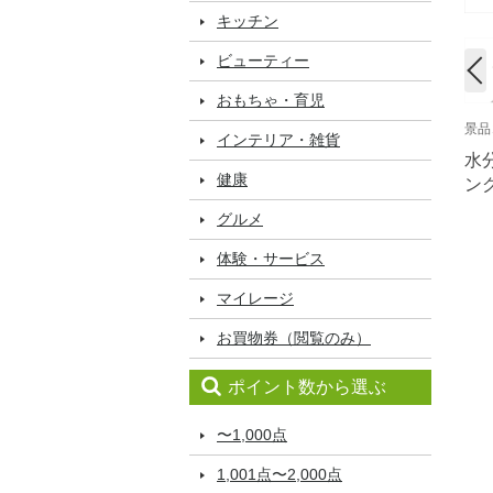
キッチン
ビューティー
おもちゃ・育児
景品
インテリア・雑貨
水
健康
ン
グルメ
体験・サービス
マイレージ
お買物券（閲覧のみ）
ポイント数から選ぶ
〜1,000点
1,001点〜2,000点