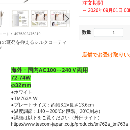
注文期間
～ 2026年09月01日 0
数量
コード：
4975302476319
分の蒸発を抑えるシルクコーティ
グ
店舗でお受け取りい
海外・国内AC100⇔240Ｖ両用
72-74W
φ32mm
●ホワイト
●TM763A-W
●プレートサイズ：約幅3.2×長さ13.6cm
●温度調節：140～200℃(4段階、20℃刻み)
●詳細は以下をご覧ください（外部サイト）
https://www.tescom-japan.co.jp/products/tm762a_tm763a