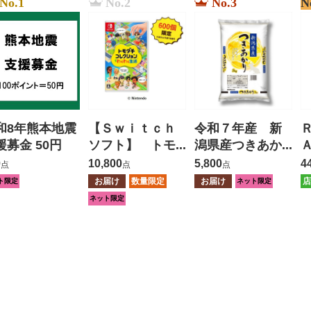
No.1
No.2
No.3
N
和8年熊本地震
【Ｓｗｉｔｃｈ
令和７年産 新
援募金 50円
ソフト】 トモ
潟県産つきあか
ダチコレクショ
り ５ｋｇ
0
10,800
5,800
4
点
点
点
ン わくわく生
お届け
数量限定
お届け
店
ト限定
ネット限定
活
ネット限定