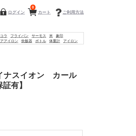
0
ログイン
カート
ご利用方法
コラ
フライパン
サーモス
米
象印
アアイロン
炊飯器
ボトル
体重計
アイロン
シェーバー
ケトル
掃除機
ティファール
鍋
イナスイオン カール
保証有】