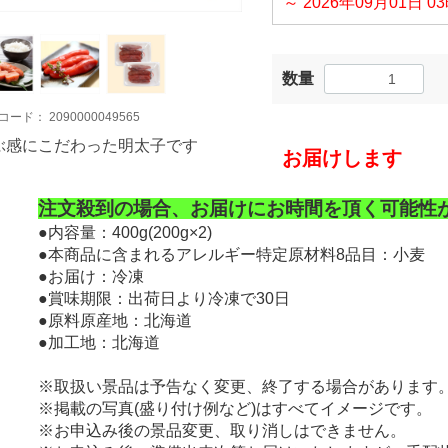
～ 2026年09月01日 0
数量
コード：
2090000049565
ぶ感にこだわった明太子です
お届けします
注文殺到の場合、お届けにお時間を頂く可能性
●内容量：400g(200g×2)
●本商品に含まれるアレルギー特定原材料8品目：小麦
●お届け：冷凍
●賞味期限：出荷日より冷凍で30日
●原料原産地：北海道
●加工地：北海道
※取扱い景品は予告なく変更、終了する場合があります
※掲載の写真(盛り付け例など)はすべてイメージです。
※お申込み後の景品変更、取り消しはできません。