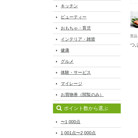
キッチン
ビューティー
おもちゃ・育児
景品
インテリア・雑貨
つ
健康
グルメ
体験・サービス
マイレージ
お買物券（閲覧のみ）
ポイント数から選ぶ
〜1,000点
1,001点〜2,000点