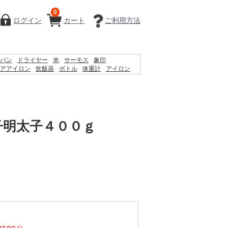
0
ログイン
カート
ご利用方法
パン
ドライヤー
米
サーモス
象印
アアイロン
炊飯器
ボトル
体重計
アイロン
シェーバー
ケトル
ティファール
掃除機
子明太子４００ｇ