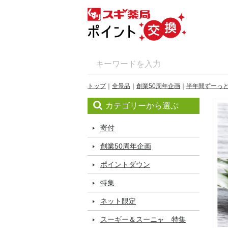
トップ
全景品
創業50周年企画
半年間ずーっ
カテゴリーから選ぶ
寄付
創業50周年企画
ポイントダウン
特集
ネット限定
スーギー＆スーニャ 特集