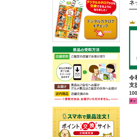
ネ
令
支
10
ネッ