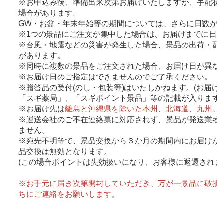
※お申込み後、準備出来次第お届けいたしますが、手配
場合があります。
GW・お盆・年末年始等の期間については、さらに日数
※1つの景品にご注文が集中した場合は、お届けまでに
※台風・地震などの災害が発生した場合、景品の出荷・
があります。
※同時に複数の景品をご注文された場合、お届け日が異
※お届け日のご指定はできませんのでご了承ください。
※贈答品の受付(のし・包装等)はいたしかねます。(お
「スギ薬局」、「スギポイント景品」等の記載が入ります
※お届け先は
離島と沖縄県を除いた本州、北海道、九州
※運送会社のご不在連絡票に対応されず、景品が発送業
ません。
※宛先不明等で、景品交換から３か月の期間内にお届け
品交換は無効となります。
(この場合ポイントは失効扱いになり、お客様に返還され
※お手元に届き次第開封していただき、万が一景品に破
ちにご連絡をお願いします。