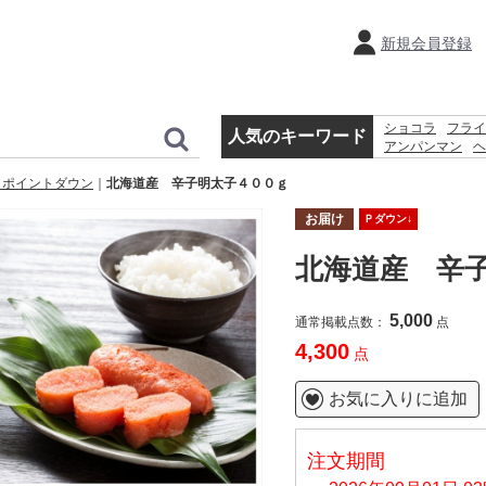
新規会員登録
ショコラ
フライ
人気のキーワード
アンパンマン
ヘ
ホットプレート
とポイントダウン
北海道産 辛子明太子４００ｇ
体温計
鍋
時計
お届け
Ｐダウン↓
北海道産 辛
5,000
通常掲載点数：
点
4,300
点
お気に入りに追加
注文期間