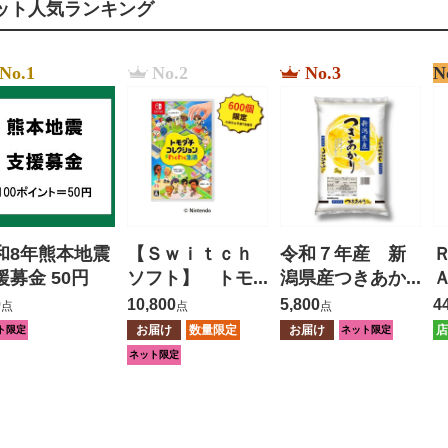
ット人気ランキング
No.1
No.2
No.3
N
和8年熊本地震
【Ｓｗｉｔｃｈ
令和７年産 新
援募金 50円
ソフト】 トモ
潟県産つきあか
ダチコレクショ
り ５ｋｇ
0
10,800
5,800
4
点
点
点
ン わくわく生
お届け
数量限定
お届け
店
ト限定
ネット限定
活
ネット限定