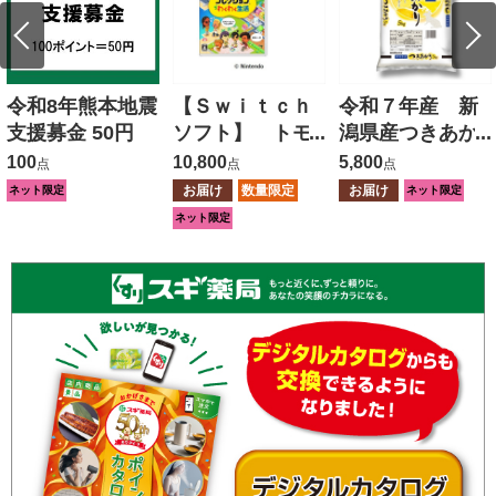
令和8年熊本地震
【Ｓｗｉｔｃｈ
令和７年産 新
支援募金 50円
ソフト】 トモ
潟県産つきあか
ダチコレクショ
り ５ｋｇ
100
10,800
5,800
点
点
点
ン わくわく生
お届け
数量限定
お届け
ネット限定
ネット限定
活
ネット限定