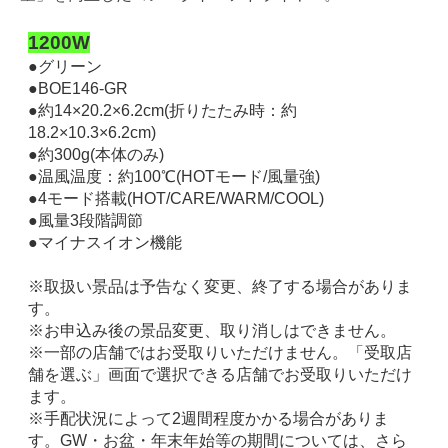
1200W
●グリーン
●BOE146-GR
●約14×20.2×6.2cm(折りたたみ時：約
18.2×10.3×6.2cm)
●約300g(本体のみ)
●温風温度：約100℃(HOTモード/風量強)
●4モード搭載(HOT/CARE/WARM/COOL)
●風量3段階調節
●マイナスイオン機能
※取扱い景品は予告なく変更、終了する場合がありま
す。
※お申込み後の景品変更、取り消しはできません。
※一部の店舗ではお受取りいただけません。「受取店
舗を選ぶ」画面で選択できる店舗でお受取りいただけ
ます。
※手配状況によって2週間程度かかる場合がありま
す。GW・お盆・年末年始等の期間については、さら