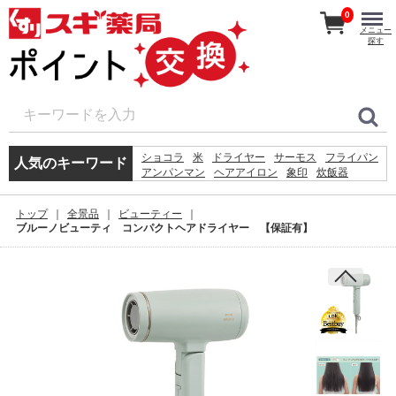
0
メニュー
探す
ショコラ
米
ドライヤー
サーモス
フライパン
人気のキーワード
アンパンマン
ヘアアイロン
象印
炊飯器
ボトル
体重計
アイロン
ホットプレート
体温計
鍋
シェーバー
掃除機
ティファール
トップ
全景品
ビューティー
時計
イヤホン
ブルーノビューティ コンパクトヘアドライヤー 【保証有】