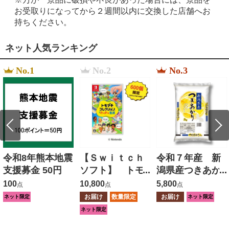
お受取りになってから２週間以内に交換した店舗へお
持ちください。
ネット人気ランキング
No.1
No.2
No.3
令和8年熊本地震
【Ｓｗｉｔｃｈ
令和７年産 新
支援募金 50円
ソフト】 トモ
潟県産つきあか
ダチコレクショ
り ５ｋｇ
100
10,800
5,800
点
点
点
ン わくわく生
お届け
数量限定
お届け
ネット限定
ネット限定
活
ネット限定