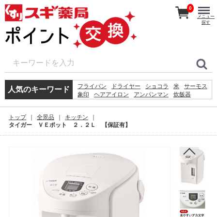
0
メニュー
探す
フライパン
ドライヤー
ショコラ
米
サーモス
人気のキーワード
象印
ヘアアイロン
アンパンマン
炊飯器
ボトル
体重計
シェーバー
体温計
ホットプレート
アイロン
ケトル
掃除機
トップ
全景品
キッチン
ティファール
鍋
レコルト
タイガー ＶＥポット ２．２Ｌ 【保証有】