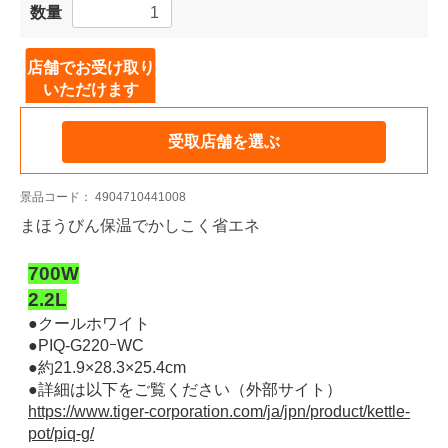
数量
店舗でお受け取り
いただけます
受取店舗を選ぶ
景品コード：
4904710441008
まほうびん保温でかしこく省エネ
700W
2.2L
●クールホワイト
●PIQ-G220ｰWC
●約21.9×28.3×25.4cm
●詳細は以下をご覧ください（外部サイト）
https://www.tiger-corporation.com/ja/jpn/product/kettle-
pot/piq-g/