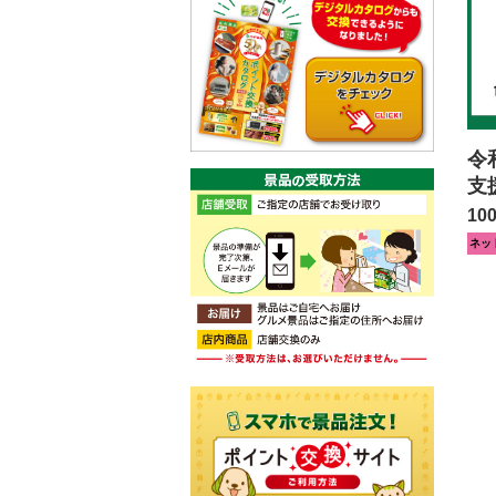
令
支
10
ネッ