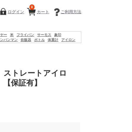
0
ログイン
カート
ご利用方法
ヤー
米
フライパン
サーモス
象印
ンパンマン
炊飯器
ボトル
体重計
アイロン
体温計
掃除機
シェーバー
ケトル
鍋
時計
 ストレートアイロ
 【保証有】