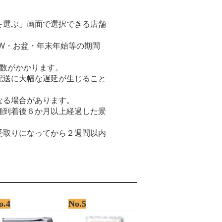
。
を選ぶ」画面で選択できる店舗
W・お盆・年末年始等の期間
日数がかかります。
配送に大幅な遅延が生じること
なる場合があります。
舗到着後６か月以上経過した景
受取りになってから２週間以内
o.4
No.5