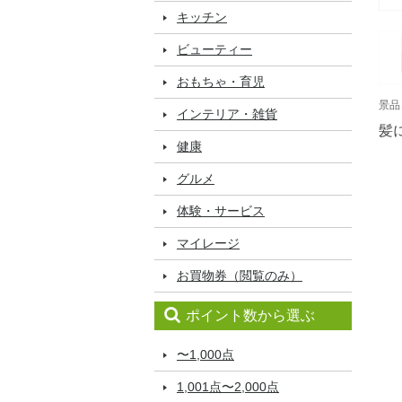
キッチン
ビューティー
おもちゃ・育児
景品
インテリア・雑貨
髪
健康
グルメ
体験・サービス
マイレージ
お買物券（閲覧のみ）
ポイント数から選ぶ
〜1,000点
1,001点〜2,000点