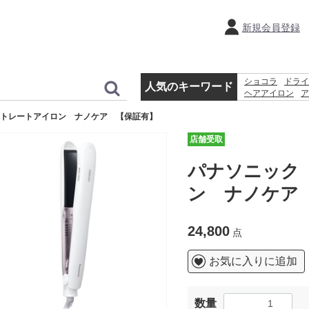
新規会員登録
ショコラ
ドライ
人気のキーワード
ヘアアイロン
ア
ホットプレート
トレートアイロン ナノケア 【保証有】
ティファール
店舗受取
パナソニック
ン ナノケア
24,800
点
お気に入りに追加
数量