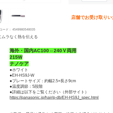
店舗でお受け取りい
コード：
4549980548035
にムラなく熱を伝える
海外・国内AC100⇔240Ｖ両用
215W
ナノケア
●ホワイト
●EH-HS9J-W
●プレートサイズ：約幅2.5×長さ9cm
●温度調節：5段階
●詳細は以下をご覧ください（外部サイト）
https://panasonic.jp/hair/p-db/EH-HS9J_spec.html