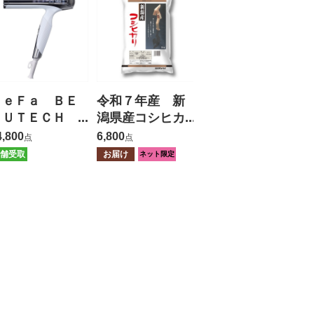
ＲｅＦａ ＢＥ
令和７年産 新
ＡＵＴＥＣＨ
潟県産コシヒカ
ＤＲＹＥＲ Ｓ
リ ５ｋｇ
4,800
6,800
点
点
ＭＡＲＴ Ｗ
舗受取
お届け
ネット限定
【保証有】