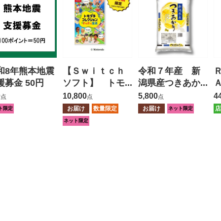
和8年熊本地震
【Ｓｗｉｔｃｈ
令和７年産 新
援募金 50円
ソフト】 トモ
潟県産つきあか
ダチコレクショ
り ５ｋｇ
0
10,800
5,800
4
点
点
点
ン わくわく生
お届け
数量限定
お届け
店
ト限定
ネット限定
活
ネット限定