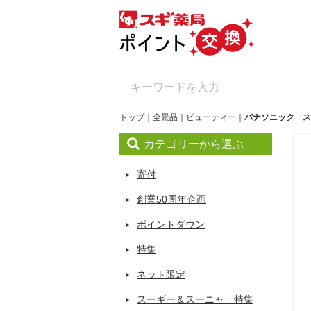
トップ
全景品
ビューティー
パナソニック ス
カテゴリーから選ぶ
寄付
創業50周年企画
ポイントダウン
特集
ネット限定
スーギー＆スーニャ 特集