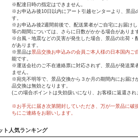
※配達日時の指定はできません。
※お申込み後10日以内にアート引越センターより、景品
す。
※お申込み後2週間前後で、配送業者がご自宅にお届けし
等の期間については、さらに日数がかかる場合がありま
※台風・地震などの災害が発生した場合、景品の出荷・
があります。
※景品は
景品交換お申込みの会員ご本人様の日本国内ご自
能です。
※運送会社のご不在連絡票に対応されず、景品が発送業
ません。
※宛先不明等で、景品交換から３か月の期間内にお届け
品交換は無効となります。
(この場合ポイントは失効扱いになり、お客様に返還され
※お手元に届き次第開封していただき、万が一景品に破
ちにご連絡をお願いします。
ット人気ランキング