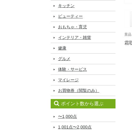
キッチン
ビューティー
おもちゃ・育児
景品
インテリア・雑貨
霜
健康
グルメ
体験・サービス
マイレージ
お買物券（閲覧のみ）
ポイント数から選ぶ
〜1,000点
1,001点〜2,000点