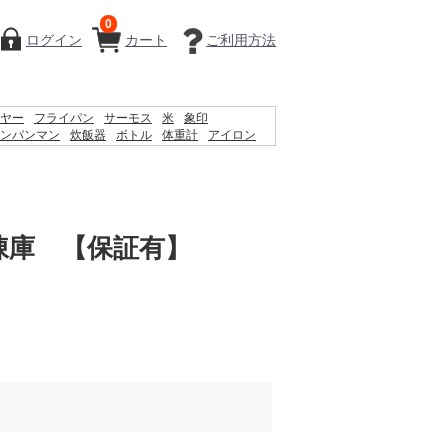
0
ログイン
カート
ご利用方法
ヤー
フライパン
サーモス
米
象印
ンパンマン
炊飯器
ボトル
体重計
アイロン
シェーバー
ケトル
掃除機
ティファール
鍋
凍庫 【保証有】