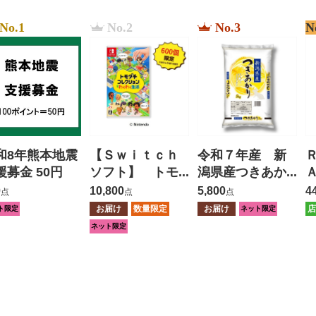
No.1
No.2
No.3
N
和8年熊本地震
【Ｓｗｉｔｃｈ
令和７年産 新
援募金 50円
ソフト】 トモ
潟県産つきあか
ダチコレクショ
り ５ｋｇ
0
10,800
5,800
4
点
点
点
ン わくわく生
お届け
数量限定
お届け
店
ト限定
ネット限定
活
ネット限定