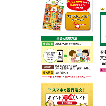
令
支
10
ネッ