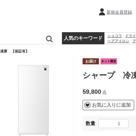
新規会員登録
ショコラ
ドライ
人気のキーワード
ヘアアイロン
ア
ホットプレート
凍庫 【保証有】
体温計
時計
お届け
ネット限定
シャープ 冷
59,800
点
お気に入りに追加
数量