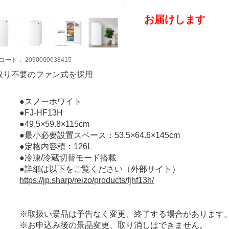
お届けします
コード：
2090000038415
取り不要のファン式を採用
●スノーホワイト
●FJ-HF13H
●49.5×59.8×115cm
●最小必要設置スペース：53.5×64.6×145cm
●定格内容積：126L
●冷凍/冷蔵切替モード搭載
●詳細は以下をご覧ください（外部サイト）
https://jp.sharp/reizo/products/fjhf13h/
※取扱い景品は予告なく変更、終了する場合があります
※お申込み後の景品変更、取り消しはできません。