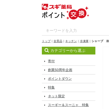
トップ
全景品
キッチン
冷凍庫
シャープ 冷
カテゴリーから選ぶ
寄付
創業50周年企画
ポイントダウン
特集
ネット限定
スーギー＆スーニャ 特集