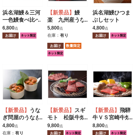
浜名湖鰻＆三河
【新景品】
鰻
浜名湖鰻ひつま
一色鰻食べ比べ
楽 九州産うな
ぶしセット
ぎ蒲焼切り身
6,800
5,800
4,800
点
点
点
４切
在庫：
有り
お届け
お届け
ネット限定
ネット限定
お届け
数量限定
ネット限定
【新景品】
うな
【新景品】
スギ
【新景品】
飛騨
ぎ問屋のうなぎ
モト 松阪牛焼
牛ＶＳ宮崎牛焼
おこわ
肉用 バラ４８
肉用 ４００ｇ
4,800
9,800
8,800
点
点
点
０ｇ
在庫：
有り
お届け
お届け
ネット限定
ネット限定