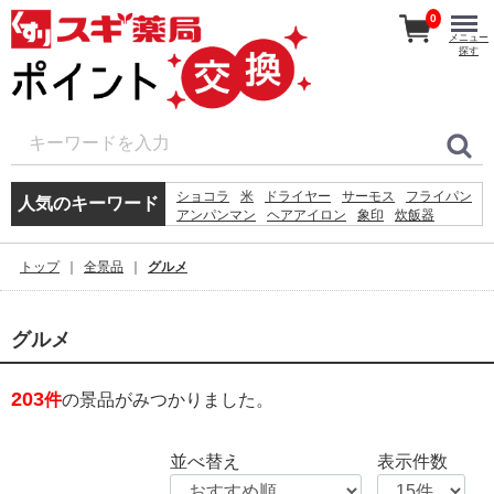
0
メニュー
探す
ショコラ
米
ドライヤー
サーモス
フライパン
人気のキーワード
アンパンマン
ヘアアイロン
象印
炊飯器
ボトル
体重計
アイロン
ホットプレート
鍋
体温計
シェーバー
掃除機
ティファール
時計
トップ
全景品
グルメ
イヤホン
グルメ
203
件
の景品がみつかりました。
並べ替え
表示件数