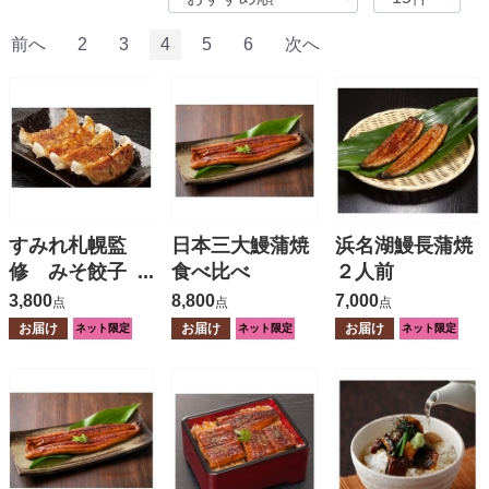
前へ
2
3
4
5
6
次へ
すみれ札幌監
日本三大鰻蒲焼
浜名湖鰻長蒲焼
修 みそ餃子
食べ比べ
２人前
２パック
3,800
8,800
7,000
点
点
点
お届け
お届け
お届け
ネット限定
ネット限定
ネット限定