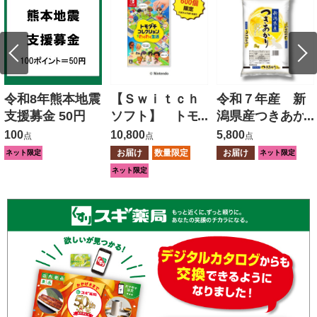
令和8年熊本地震
【Ｓｗｉｔｃｈ
令和７年産 新
支援募金 50円
ソフト】 トモ
潟県産つきあか
ダチコレクショ
り ５ｋｇ
100
10,800
5,800
点
点
点
ン わくわく生
お届け
数量限定
お届け
ネット限定
ネット限定
活
ネット限定