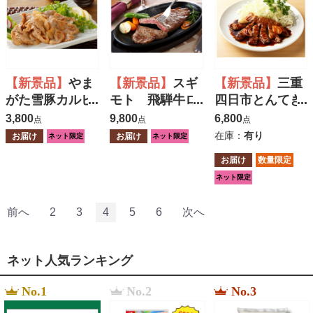
【新景品】
やま
【新景品】
スギ
【新景品】
三重
がた雪豚カルビ
モト 飛騨牛ロ
四日市とんてき
焼肉（旨辛
ースステーキ
セット
3,800
9,800
6,800
点
点
点
味） １００ｇ
用 計３２０ｇ
在庫：
有り
お届け
お届け
ネット限定
ネット限定
×５
（２枚入り）
お届け
数量限定
ネット限定
前へ
2
3
4
5
6
次へ
ネット人気ランキング
No.1
No.2
No.3