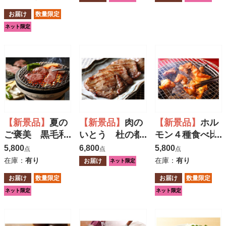
お届け
数量限定
ネット限定
【新景品】
夏の
【新景品】
肉の
【新景品】
ホル
ご褒美 黒毛和
いとう 杜の都
モン４種食べ比
牛肩ロース焼
仙台名物肉厚牛
べセット 牛マ
5,800
6,800
5,800
点
点
点
肉 ３００ｇ
たん
ルコロホルモ
在庫：
有り
在庫：
有り
お届け
ネット限定
ン・豚塩ホルモ
お届け
数量限定
お届け
数量限定
ン・豚ハラミ味
ネット限定
ネット限定
噌・豚ハラミ塩