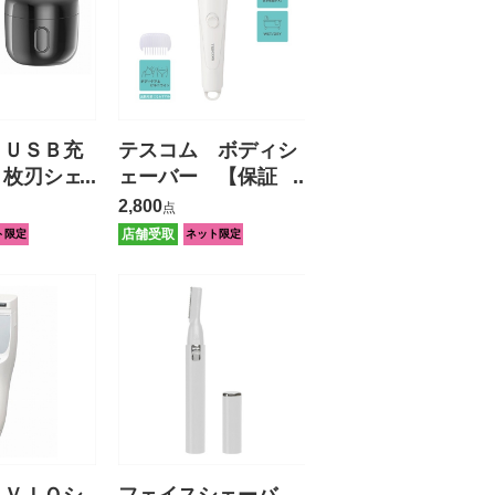
 ＵＳＢ充
テスコム ボディシ
１枚刃シェ
ェーバー 【保証
【保証有】
有】
2,800
点
店舗受取
ト限定
ネット限定