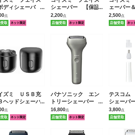
イズミ フェイス
コイズミ フェイス
コイズミ
ボディシェーバ
シェーバー 【保証
ェーバー
 【保証有】
有】
ー 【保
00
2,200
2,500
点
点
点
舗受取
店舗受取
店舗受取
ネット限定
ネット限定
ネッ
イズミ ＵＳＢ充
パナソニック エン
テスコム
３ヘッドシェーバ
トリーシェーバー
シェーバ
 【保証有】
３枚刃 【保証有】
有】
00
16,800
3,800
点
点
点
舗受取
店舗受取
店舗受取
ネット限定
ネット限定