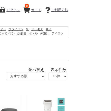
0
ログイン
カート
ご利用方法
ヤー
フライパン
米
サーモス
象印
ンパンマン
炊飯器
ボトル
体重計
アイロン
レート
掃除機
シェーバー
ケトル
鍋
時計
並べ替え
表示件数