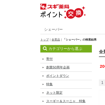
トップ
全景品
「シェーバー」の検索結果
カテゴリーから選ぶ
全
寄付
20
創業50周年企画
ポイントダウン
1
特集
ネット限定
スーギー＆スーニャ 特集