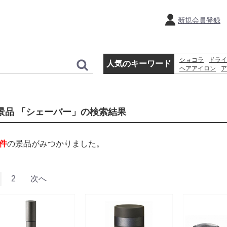
新規会員登録
ショコラ
ドライ
人気のキーワード
ヘアアイロン
ア
体温計
ホットプ
ティファール
景品 「シェーバー」の検索結果
件
の景品がみつかりました。
2
次へ