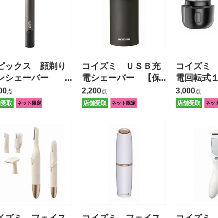
ピックス 顔剃り
コイズミ ＵＳＢ充
コイズミ
ンシェーバー
電シェーバー 【保
電回転式
保証有】
証有】
ーバー 
00
2,200
3,000
点
点
点
舗受取
店舗受取
店舗受取
ネット限定
ネット限定
ネッ