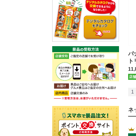
パ
ト
３
11,
店
1
ネ