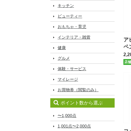
キッチン
ビューティー
おもちゃ・育児
インテリア・雑貨
ア
ペ
健康
【
2,2
グルメ
店
体験・サービス
マイレージ
お買物券（閲覧のみ）
ポイント数から選ぶ
〜1,000点
1,001点〜2,000点