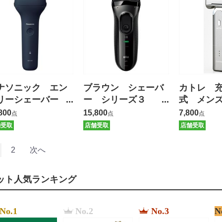
ナソニック エン
ブラウン シェーバ
カトレ 
リーシェーバー
ー シリーズ３
式 メン
枚刃 【保証有】
【保証有】
ー５枚刃
800
15,800
7,800
点
点
点
有】
舗受取
店舗受取
店舗受取
2
次へ
ット人気ランキング
No.1
No.2
No.3
N