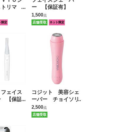
 ＶＩＯシ
フェイスシェーバ
＆トリマ
ー 【保証有】
証有】
1,500
点
店舗受取
ト限定
ネット限定
 フェイス
コジット 美容シェ
ー 【保証
ーバー チョイソリ
ーナ
2,500
点
店舗受取