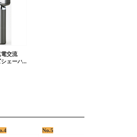
充電交流
ズシェーバ
 【保証
o.4
No.5