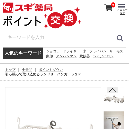
0
メニュー
探す
ショコラ
ドライヤー
米
フライパン
サーモス
人気のキーワード
象印
アンパンマン
炊飯器
ヘアアイロン
ボトル
体重計
体温計
シェーバー
ホットプレート
掃除機
ケトル
アイロン
トップ
全景品
ポイントダウン
ティファール
鍋
レコルト
引っ張って取り込めるランドリーハンガー５２Ｐ