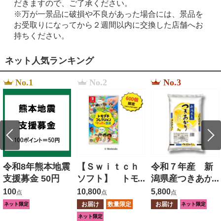
だきますので、ご了承ください。
※万が一景品に破損や不良があった場合には、景品を
お受取りになってから２週間以内に交換した店舗へお
持ちください。
ネット人気ランキング
No.1
No.2
No.3
令和8年熊本地震
【Ｓｗｉｔｃｈ
令和７年産 新
支援募金 50円
ソフト】 トモ
潟県産つきあか
ダチコレクショ
り ５ｋｇ
100
10,800
5,800
点
点
点
ン わくわく生
お届け
数量限定
お届け
ネット限定
ネット限定
活
ネット限定