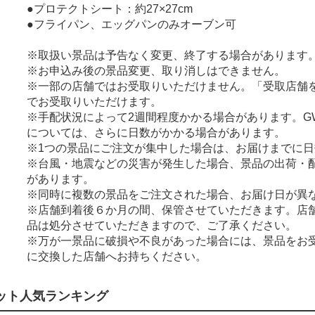
●プロテクトシート：約27×27cm
●フライパン、エッグパンのみオーブン可
※取扱い景品は予告なく変更、終了する場合があります
※お申込み後の景品変更、取り消しはできません。
※一部の店舗ではお受取りいただけません。「受取店舗
でお受取りいただけます。
※手配状況によって2週間程度かかる場合があります。G
については、さらに日数がかかる場合があります。
※1つの景品にご注文が集中した場合は、お届けまでに
※台風・地震などの災害が発生した場合、景品の出荷・
があります。
※同時に複数の景品をご注文された場合、お届け日が異
※店舗到着後６か月の間、保管させていただきます。店
品は処分させていただきますので、ご了承ください。
※万が一景品に破損や不良があった場合には、景品をお
に交換した店舗へお持ちください。
ット人気ランキング