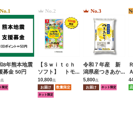
No.1
No.2
No.3
N
和8年熊本地震
【Ｓｗｉｔｃｈ
令和７年産 新
援募金 50円
ソフト】 トモ
潟県産つきあか
ダチコレクショ
り ５ｋｇ
0
10,800
5,800
4
点
点
点
ン わくわく生
お届け
数量限定
お届け
店
ト限定
ネット限定
活
ネット限定