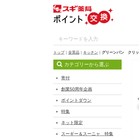
トップ
全景品
キッチン
グリーンパン クリッ
カテゴリーから選ぶ
寄付
創業50周年企画
ポイントダウン
特集
ネット限定
スーギー＆スーニャ 特集