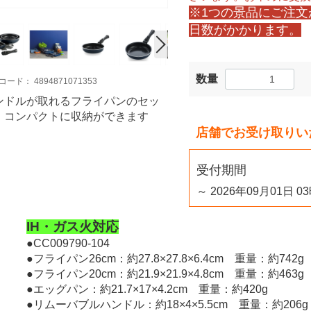
※1つの景品にご注
日数がかかります。
数量
コード：
4894871071353
ンドルが取れるフライパンのセッ
。コンパクトに収納ができます
店舗でお受け取りい
受付期間
～ 2026年09月01日 0
IH・ガス火対応
●CC009790-104
●フライパン26cm：約27.8×27.8×6.4cm 重量：約742g
●フライパン20cm：約21.9×21.9×4.8cm 重量：約463g
●エッグパン：約21.7×17×4.2cm 重量：約420g
●リムーバブルハンドル：約18×4×5.5cm 重量：約206g