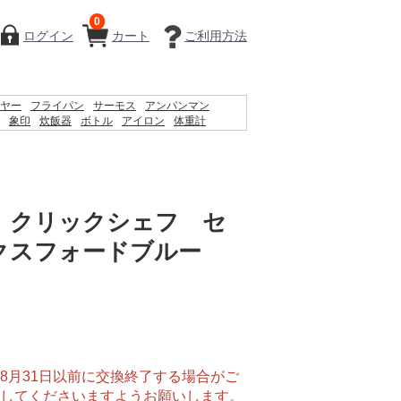
0
ログイン
カート
ご利用方法
ヤー
フライパン
サーモス
アンパンマン
象印
炊飯器
ボトル
アイロン
体重計
体温計
掃除機
鍋
シェーバー
ティファール
 クリックシェフ セ
クスフォードブルー
8月31日以前に交換終了する場合がご
してくださいますようお願いします。