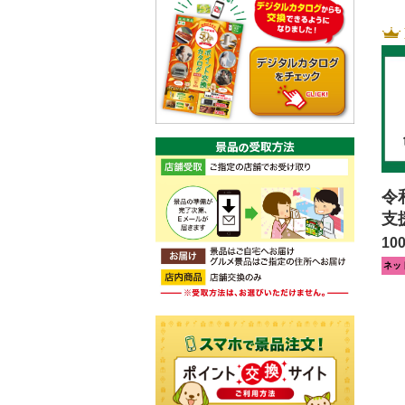
令
支
10
ネッ