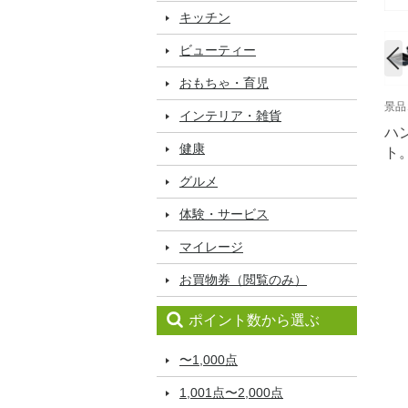
キッチン
ビューティー
おもちゃ・育児
景品
インテリア・雑貨
ハ
健康
ト
グルメ
体験・サービス
マイレージ
お買物券（閲覧のみ）
ポイント数から選ぶ
〜1,000点
1,001点〜2,000点