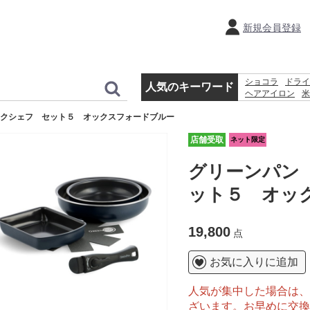
新規会員登録
ショコラ
ドライ
人気のキーワード
ヘアアイロン
米
ホットプレート
クシェフ セット５ オックスフォードブルー
時計
ケトル
店舗受取
ネット限定
グリーンパン
ット５ オッ
19,800
点
お気に入りに追加
人気が集中した場合は、
ざいます。お早めに交換