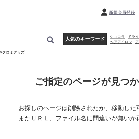
新規会員登録
ショコラ
ドライ
人気のキーワード
ヘアアイロン
ア
ホットプレート
×クロミグッズ
ティファール
ご指定のページが見つ
お探しのページは削除されたか、移動した
またＵＲＬ、ファイル名に間違いが無いか