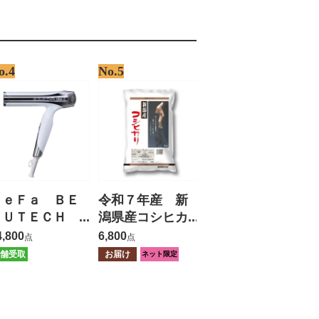
o.4
No.5
ＲｅＦａ ＢＥ
令和７年産 新
ＡＵＴＥＣＨ
潟県産コシヒカ
ＤＲＹＥＲ Ｓ
リ ５ｋｇ
4,800
6,800
点
点
ＭＡＲＴ Ｗ
舗受取
お届け
ネット限定
【保証有】