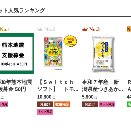
ット人気ランキング
No.1
No.2
No.3
N
和8年熊本地震
【Ｓｗｉｔｃｈ
令和７年産 新
援募金 50円
ソフト】 トモ
潟県産つきあか
ダチコレクショ
り ５ｋｇ
0
10,800
5,800
4
点
点
点
ン わくわく生
お届け
数量限定
お届け
店
ト限定
ネット限定
活
ネット限定