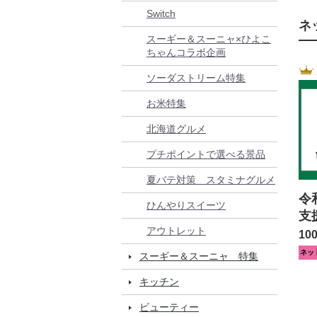
Switch
ネ
スーギー＆スーニャ×ひよこ
ちゃんコラボ企画
ソーダストリーム特集
お米特集
北海道グルメ
プチポイントで選べる景品
夏バテ対策 スタミナグルメ
令
ひんやりスイーツ
支
アウトレット
10
ネッ
スーギー＆スーニャ 特集
キッチン
ビューティー