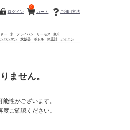
0
ログイン
カート
ご利用方法
ヤー
米
フライパン
サーモス
象印
ンパンマン
炊飯器
ボトル
体重計
アイロン
体温計
掃除機
シェーバー
ケトル
鍋
時計
かりません。
可能性がございます。
再度ご確認ください。