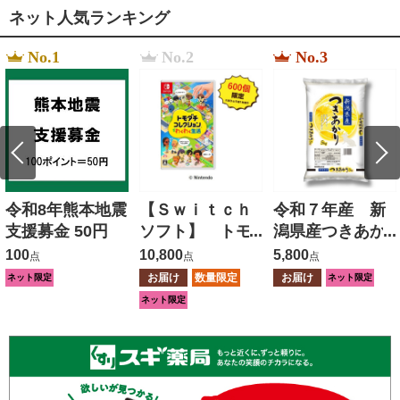
ネット人気ランキング
No.1
No.2
No.3
令和8年熊本地震
【Ｓｗｉｔｃｈ
令和７年産 新
支援募金 50円
ソフト】 トモ
潟県産つきあか
ダチコレクショ
り ５ｋｇ
100
10,800
5,800
点
点
点
ン わくわく生
お届け
数量限定
お届け
ネット限定
ネット限定
活
ネット限定